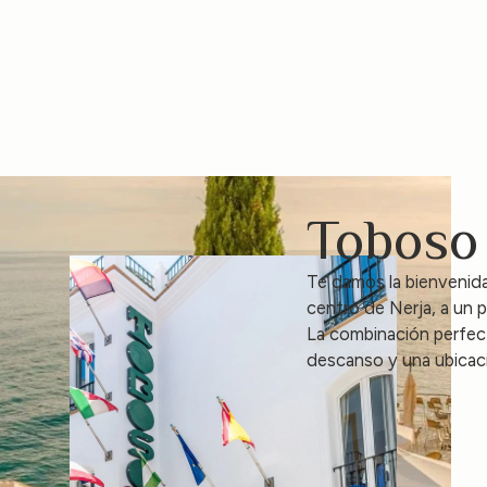
Toboso
Te damos la bienvenida
centro de Nerja, a un 
La combinación perfec
descanso y una ubicació