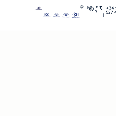
Log
ES
+34 
In
527 