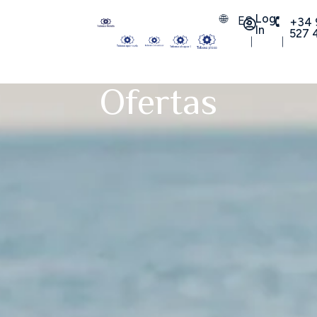
Log
ES
+34 
In
527 
Ofertas