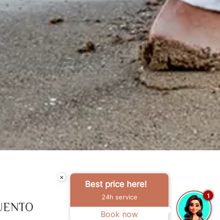
×
Best price here!
1
24h service
UENTO
Book now