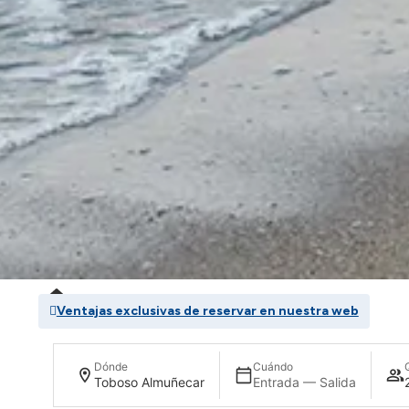
Home
»
Hotel Toboso Almuñecar
»
Ofertas
Ventajas exclusivas de reservar en nuestra web
Dónde
Cuándo
ALMU
Toboso Almuñecar
Entrada — Salida